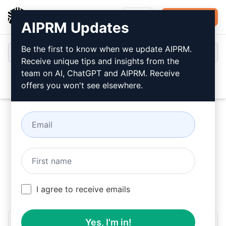
AIPRM
登录
免费安装
AIPRM Updates
Be the first to know when we update AIPRM.
Receive unique tips and insights from the
team on AI, ChatGPT and AIPRM. Receive
Open
offers you won't see elsewhere.
立即尝试
克劳德提示
步骤 1：免费下载 AIPRM
I agree to receive emails
Yes, I'm in!