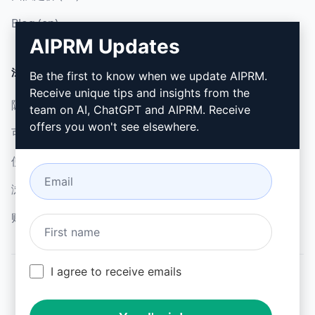
Blog (en)
AIPRM Updates
法律
下载
Be the first to know when we update AIPRM.
Receive unique tips and insights from the
隐私政策 (en)
如何安装 (en)
team on AI, ChatGPT and AIPRM. Receive
offers you won't see elsewhere.
可接受使用政策 (en)
谷歌浏览器 (en)
使用条款 (en)
微软边缘 (en)
浏览器扩展术语 (en)
账单条款 (en)
I agree to receive emails
© 2026
All logos, trademarks, and registered trademarks are the