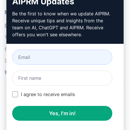
AIPRM Updates
法律
下载
Be the first to know when we update AIPRM.
Receive unique tips and insights from the
隐私政策 (en)
如何安装 (en)
team on AI, ChatGPT and AIPRM. Receive
offers you won't see elsewhere.
可接受使用政策 (en)
谷歌浏览器 (en)
使用条款 (en)
微软边缘 (en)
浏览器扩展术语 (en)
账单条款 (en)
I agree to receive emails
© 2026
All logos, trademarks, and registered trademarks are the
Yes, I'm in!
property of their respective owners.
AIPRM and other related brand names are registered
trademarks and are protected by international trademark