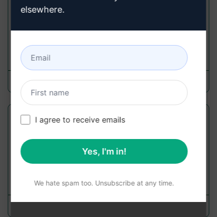
创建深入的文章。非常好的格式，轻松复制粘贴到任
elsewhere.
何CMS中。表格、指针、列表、h1 - h3、突出显示、
FAQ
184
0
122
Morten
August 15, 2023
创建并插入链接标题属性HTML
I agree to receive emails
Writing Prompts
Yes, I'm in!
创建并插入链接标题属性HTML
326
0
122
We hate spam too. Unsubscribe at any time.
Jim Walker
April 8, 2023