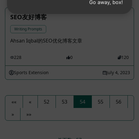
Go away, box!
SEO友好博客
Writing Prompts
Ahsan Iqbal的SEO优化博客文章
228
0
120
Sports Extension
July 4, 2023
««
«
52
53
54
55
56
»
»»