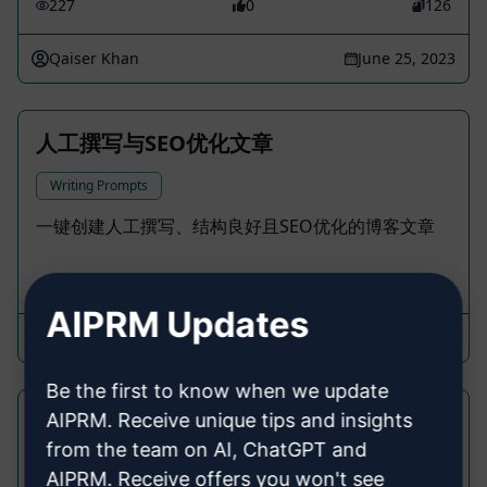
227
0
126
Qaiser Khan
June 25, 2023
人工撰写与SEO优化文章
Writing Prompts
一键创建人工撰写、结构良好且SEO优化的博客文章
356
0
125
AIPRM Updates
Abdullah Mujtaba
October 2, 2023
Be the first to know when we update
深度主题SEO写作与适当格式化
AIPRM. Receive unique tips and insights
from the team on AI, ChatGPT and
Writing Prompts
AIPRM. Receive offers you won't see