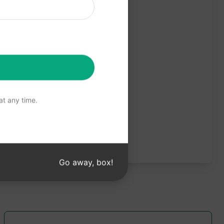
t any time.
Go away, box!