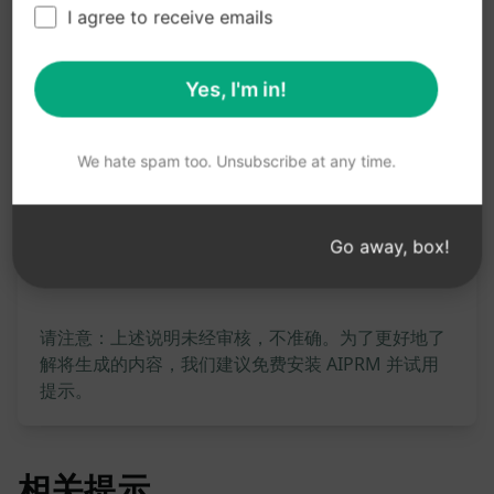
被搜索引擎收录，提高在线曝光度和知名度。
I agree to receive emails
立即尝试ChatGPT优化文案生成器，提升您的内容质
量，吸引更多潜在客户！
Yes, I'm in!
在克劳德上试用
试用 ChatGPT
We hate spam too. Unsubscribe at any time.
提示统计
Go away, box!
499
0
277
请注意：上述说明未经审核，不准确。为了更好地了
解将生成的内容，我们建议免费安装 AIPRM 并试用
提示。
相关提示