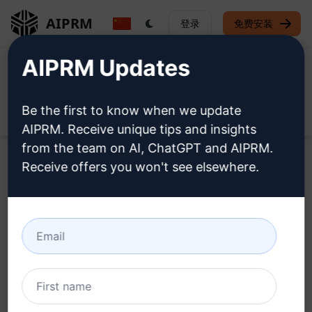
AIPRM
登录
免费安装
AIPRM Updates
Be the first to know when we update
Open
AIPRM. Receive unique tips and insights
from the team on AI, ChatGPT and AIPRM.
Receive offers you won't see elsewhere.
Home
/
人工智能提示
/
SEO Prompts
/
Products Prompts
/
Yoast SEO产品描述
/
Max
February 20, 2024
7,262
0
5,348
Yoast SEO产品描述