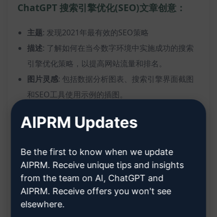
ChatGPT 搜索引擎优化(SEO)文章创意：
主题
: 发现2021年最有效的SEO策略
描述
: 了解如何在当今数字环境中实施成功的搜索
引擎优化策略，以提高网站流量和排名。
图片灵感
: 包括数据分析图表、搜索引擎界面截图
和SEO工具使用示例的插图。
好处：
AIPRM Updates
提供了有关最新SEO策略的详细见解
Be the first to know when we update
帮助您优化网站以获得更高的搜索引擎排名和更多
AIPRM. Receive unique tips and insights
的有针对性流量
from the team on AI, ChatGPT and
图表和图片示例使复杂SEO概念易于理解
AIPRM. Receive offers you won't see
elsewhere.