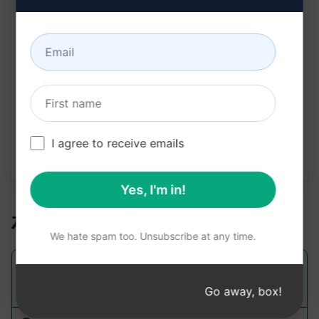
在克劳德上试用
试用 ChatGPT
提示统计
8,600
1
5,641
请注意：上述说明未经审核，不准确。为了更好地了
解将生成的内容，我们建议免费安装 AIPRM 并试用
I agree to receive emails
提示。
Yes, I'm in!
相关提示
We hate spam too. Unsubscribe at any time.
填写关键词以制定反向链接策略
Go away, box!