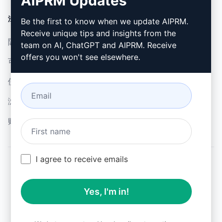
AIPRM Updates
法律
下载
Be the first to know when we update AIPRM.
Receive unique tips and insights from the
隐私政策 (en)
如何安装 (en)
team on AI, ChatGPT and AIPRM. Receive
offers you won't see elsewhere.
可接受使用政策 (en)
谷歌浏览器 (en)
使用条款 (en)
微软边缘 (en)
浏览器扩展术语 (en)
账单条款 (en)
I agree to receive emails
© 2026
All logos, trademarks, and registered trademarks are the
Yes, I'm in!
property of their respective owners.
AIPRM and other related brand names are registered
trademarks and are protected by international trademark