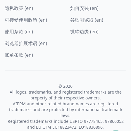
隐私政策 (en)
如何安装 (en)
可接受使用政策 (en)
谷歌浏览器 (en)
使用条款 (en)
微软边缘 (en)
浏览器扩展术语 (en)
账单条款 (en)
© 2026
All logos, trademarks, and registered trademarks are the
property of their respective owners.
AIPRM and other related brand names are registered
trademarks and are protected by international trademark
laws.
Registered trademarks include USPTO 97778465, 97866052
and EU CTM EU18823472, EU18830896.