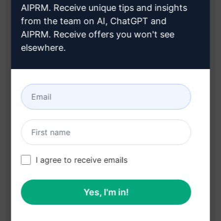
提高效率：一键生成符合标准的大纲、标题和元描
AIPRM. Receive unique tips and insights
述
from the team on AI, ChatGPT and
优化 SEO：帮助网站或文章在搜索引擎上获得更好
AIPRM. Receive offers you won't see
elsewhere.
的排名
专业化：生成的内容符合官方 SEO 优化标准，提
升专业度
在克劳德上试用
试用 ChatGPT
提示统计
1,573
0
1,040
I agree to receive emails
Yes, I'm in!
请注意：上述说明未经审核，不准确。为了更好地了
解将生成的内容，我们建议免费安装 AIPRM 并试用
提示。