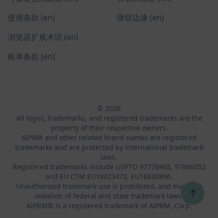
使用条款 (en)
微软边缘 (en)
浏览器扩展术语 (en)
账单条款 (en)
© 2026
All logos, trademarks, and registered trademarks are the
property of their respective owners.
AIPRM and other related brand names are registered
trademarks and are protected by international trademark
laws.
Registered trademarks include USPTO 97778465, 97866052
and EU CTM EU18823472, EU18830896.
Unauthorized trademark use is prohibited, and may be a
↑
violation of federal and state trademark laws.
AIPRM® is a registered trademark of AIPRM, Corp.