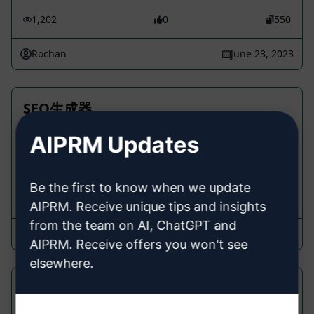
1,202
0
550
Rochan
June 23, 2023
SEO生成器
Cancel Prompts
AIPRM Updates
通过SEO生成器快速生成优化内容
Be the first to know when we update
424
0
123
AIPRM. Receive unique tips and insights
from the team on AI, ChatGPT and
Ruby Berry
March 4, 2024
AIPRM. Receive offers you won't see
elsewhere.
工作 365 洞察