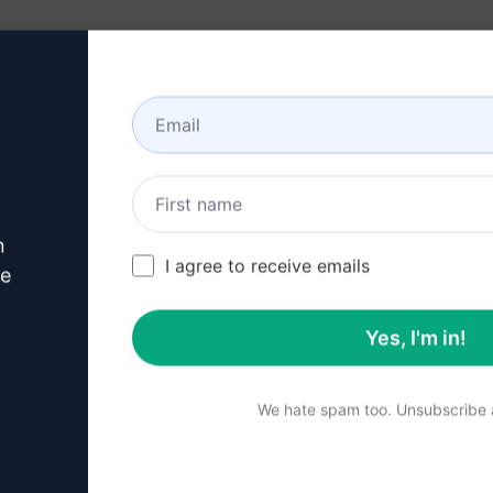
n
I agree to receive emails
ve
Yes, I'm in!
We hate spam too. Unsubscribe a