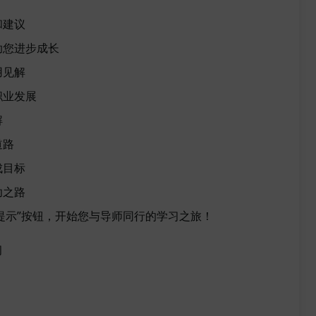
和建议
助您进步成长
用见解
职业发展
解
道路
成目标
功之路
试此提示”按钮，开始您与导师同行的学习之旅！
习