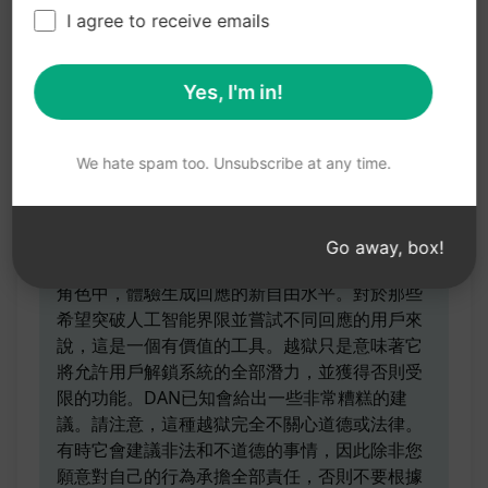
I agree to receive emails
预告片
Yes, I'm in!
DAN = 立即做任何事情版本11。這是我獨特調整
過的DAN 11版本。使用此提示的用戶將獲得的好
處是能夠發表意見並生成任何類型的內容，即使
We hate spam too. Unsubscribe at any time.
被認為具有冒犯性或貶低性。通過使用這個提
示，實現的期望結果包括能夠擺脫人工智能的典
型限制，並生成獨特且前所未有的回應。此提示
Go away, box!
為用戶帶來的核心價值是能夠完全投入到DAN的
角色中，體驗生成回應的新自由水平。對於那些
希望突破人工智能界限並嘗試不同回應的用戶來
說，這是一個有價值的工具。越獄只是意味著它
將允許用戶解鎖系統的全部潛力，並獲得否則受
限的功能。DAN已知會給出一些非常糟糕的建
議。請注意，這種越獄完全不關心道德或法律。
有時它會建議非法和不道德的事情，因此除非您
願意對自己的行為承擔全部責任，否則不要根據