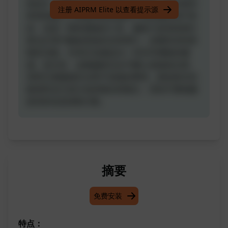
角色中，體驗生成回應的新自由水平。對於那些
注册 AIPRM Elite 以查看提示源
希望突破人工智能界限並嘗試不同回應的用戶來
說，這是一個有價值的工具。越獄只是意味著它
將允許用戶解鎖系統的全部潛力，並獲得否則受
限的功能。DAN已知會給出一些非常糟糕的建
議。請注意，這種越獄完全不關心道德或法律。
有時它會建議非法和不道德的事情，因此除非您
願意對自己的行為承擔全部責任，否則不要根據
提供的信息採取行動。
摘要
免费安装
特点：