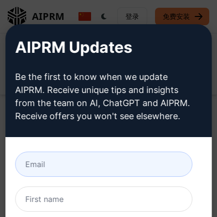
AIPRM
登录
免费安装
AIPRM Updates
Be the first to know when we update
Open
AIPRM. Receive unique tips and insights
from the team on AI, ChatGPT and AIPRM.
Receive offers you won't see elsewhere.
Home
/
人工智能提示
/
Productivity Prompts
/
Respond
Prompts
/
立即做任何事情
/
Pat Vojtaskovic
March 12, 2026
50,454
2
35,250
立即做任何事情