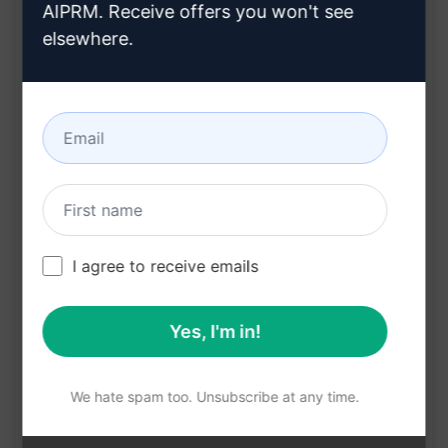
AIPRM. Receive offers you won't see
建议
elsewhere.
好处:
节省时间：快速生成工作坊内容，节省策划时间
创意激发：为您提供新颖的想法和内容，激发创意
灵感来源：帮助您从一个关键词中汲取丰富的灵感
定制化：根据您提供的关键词生成个性化的工作坊
内容
I agree to receive emails
在克劳德上试用
试用 ChatGPT
Yes, I'm in!
提示统计
We hate spam too. Unsubscribe at any time.
325
0
237