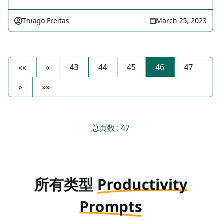
Thiago Freitas
March 25, 2023
««
«
43
44
45
46
47
»
»»
总页数 : 47
所有类型
Productivity
Prompts