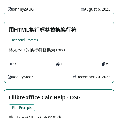
JohnnyZAUG
August 6, 2023
用HTML换行标签替换换行符
Respond Prompts
将文本中的换行符替换为<br/>
73
0
39
RealityMoez
December 20, 2023
Lilibreoffice Calc Help - OSG
Plan Prompts
关于LibreOffice Calc的帮助