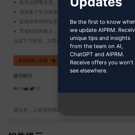
Updates
提升品牌曝光度，吸引更多潜在客户
增加客户互动和参与度
提高销售和转化率
Be the first to know whe
we update AIPRM. Recei
节省时间和精力，一键生成专业而引人注目的优惠帖子
unique tips and insights
点击下方按钮，立即体验这一功能，并为您的谷歌商业简
from the team on AI,
ChatGPT and AIPRM.
在克劳德上试用
试用 ChatGPT
Receive offers you won't
see elsewhere.
提示统计
224
0
107
请注意：上述说明未经审核，不准确。为了更好地了解将生成