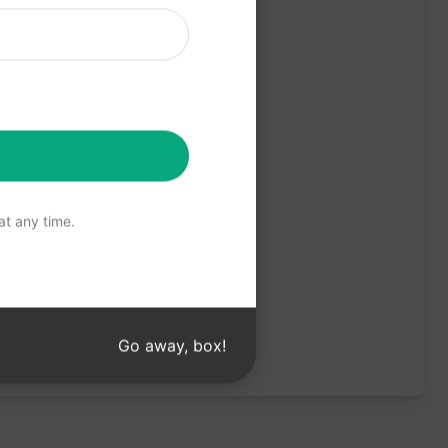
t any time.
Go away, box!