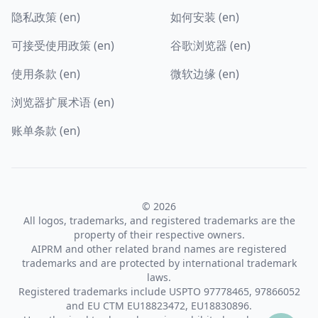
隐私政策 (en)
如何安装 (en)
可接受使用政策 (en)
谷歌浏览器 (en)
使用条款 (en)
微软边缘 (en)
浏览器扩展术语 (en)
账单条款 (en)
© 2026
All logos, trademarks, and registered trademarks are the
property of their respective owners.
AIPRM and other related brand names are registered
trademarks and are protected by international trademark
laws.
Registered trademarks include USPTO 97778465, 97866052
and EU CTM EU18823472, EU18830896.