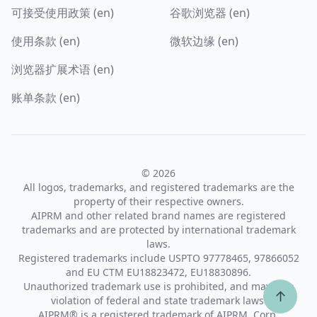
可接受使用政策 (en)
谷歌浏览器 (en)
使用条款 (en)
微软边缘 (en)
浏览器扩展术语 (en)
账单条款 (en)
© 2026
All logos, trademarks, and registered trademarks are the
property of their respective owners.
AIPRM and other related brand names are registered
trademarks and are protected by international trademark
laws.
Registered trademarks include USPTO 97778465, 97866052
and EU CTM EU18823472, EU18830896.
Unauthorized trademark use is prohibited, and may be a
↑
violation of federal and state trademark laws.
AIPRM® is a registered trademark of AIPRM, Corp.