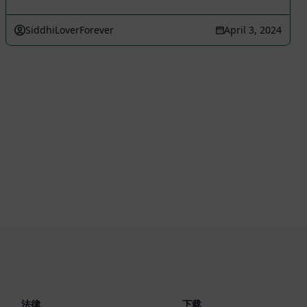
SiddhiLoverForever
April 3, 2024
法律
下载