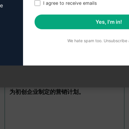
I agree to receive emails
ve
Yes, I'm in!
We hate spam too. Unsubscribe a
的内容，我们建议免费安装 AIPRM 并试用提示。
为初创企业制定的营销计划。