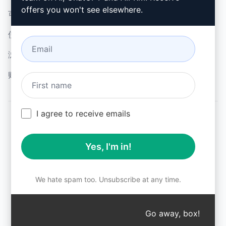
offers you won't see elsewhere.
可接受使用政策 (en)
谷歌浏览器 (en)
使用条款 (en)
微软边缘 (en)
浏览器扩展术语 (en)
账单条款 (en)
I agree to receive emails
© 2026
All logos, trademarks, and registered trademarks are the
Yes, I'm in!
property of their respective owners.
AIPRM and other related brand names are registered
trademarks and are protected by international trademark
laws.
We hate spam too. Unsubscribe at any time.
Registered trademarks include USPTO 97778465, 97866052
and EU CTM EU18823472, EU18830896.
Unauthorized trademark use is prohibited, and may be a
Go away, box!
↑
violation of federal and state trademark laws.