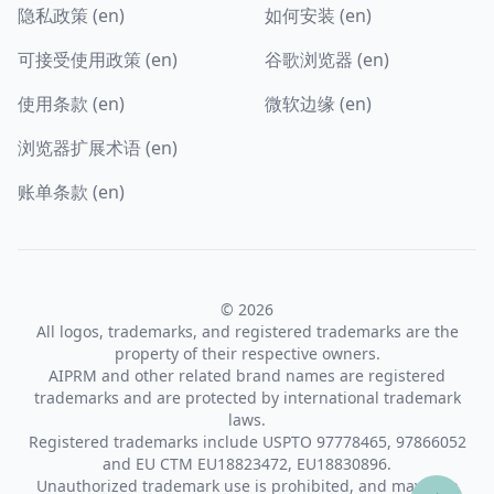
隐私政策 (en)
如何安装 (en)
可接受使用政策 (en)
谷歌浏览器 (en)
使用条款 (en)
微软边缘 (en)
浏览器扩展术语 (en)
账单条款 (en)
© 2026
All logos, trademarks, and registered trademarks are the
property of their respective owners.
AIPRM and other related brand names are registered
trademarks and are protected by international trademark
laws.
Registered trademarks include USPTO 97778465, 97866052
and EU CTM EU18823472, EU18830896.
Unauthorized trademark use is prohibited, and may be a