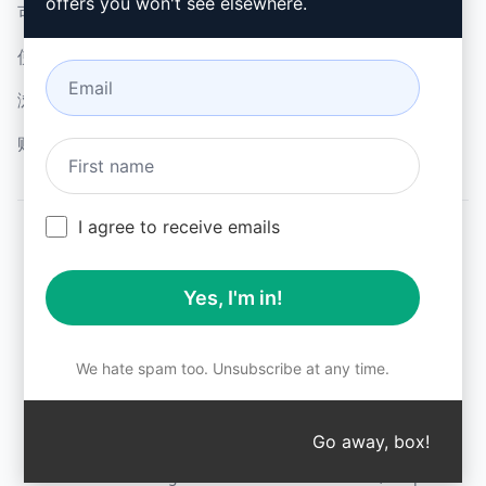
offers you won't see elsewhere.
可接受使用政策 (en)
谷歌浏览器 (en)
使用条款 (en)
微软边缘 (en)
浏览器扩展术语 (en)
账单条款 (en)
I agree to receive emails
© 2026
All logos, trademarks, and registered trademarks are the
Yes, I'm in!
property of their respective owners.
AIPRM and other related brand names are registered
trademarks and are protected by international trademark
laws.
We hate spam too. Unsubscribe at any time.
Registered trademarks include USPTO 97778465, 97866052
and EU CTM EU18823472, EU18830896.
Unauthorized trademark use is prohibited, and may be a
Go away, box!
↑
violation of federal and state trademark laws.
AIPRM® is a registered trademark of AIPRM, Corp.