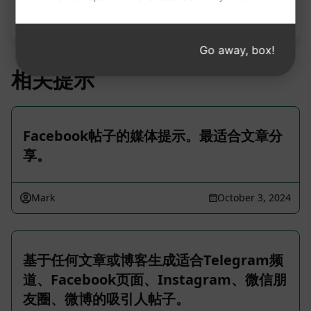
解将生成的内容，我们建议免费安装 AIPRM 并试用
提示。
Go away, box!
相关提示
Facebook帖子的媒体提示。最适合文章分
享。
Mark
October 3, 2024
基于任何文章或博客生成适合Telegram频
道、Facebook页面、Instagram、微信朋
友圈、微博的吸引人帖子。