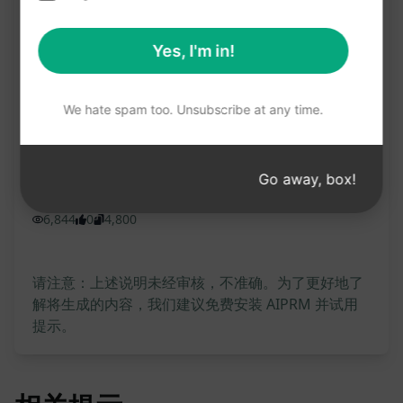
#社交媒体营销
#专业形象
Yes, I'm in!
#人脉扩展
We hate spam too. Unsubscribe at any time.
在克劳德上试用
试用 ChatGPT
Go away, box!
提示统计
6,844
0
4,800
请注意：上述说明未经审核，不准确。为了更好地了
解将生成的内容，我们建议免费安装 AIPRM 并试用
提示。