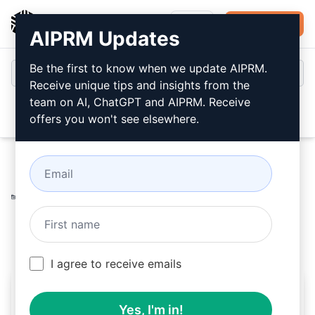
AIPRM
登录
免费安装
AIPRM Updates
Be the first to know when we update AIPRM.
Receive unique tips and insights from the
team on AI, ChatGPT and AIPRM. Receive
Open
offers you won't see elsewhere.
Home
/
人工智能提示
/
Marketing Prompts
/
Social Media
Prompts
/
为Telegram频道、FB、IG、微博生成帖子
/
陈沩亮博客
October 3, 2024
7,776
0
5,643
I agree to receive emails
为Telegram频道、FB、
Yes, I'm in!