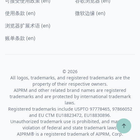
可接受使用政策 (en)
谷歌浏览器 (en)
使用条款 (en)
微软边缘 (en)
浏览器扩展术语 (en)
账单条款 (en)
© 2026
All logos, trademarks, and registered trademarks are the
property of their respective owners.
AIPRM and other related brand names are registered
trademarks and are protected by international trademark
laws.
Registered trademarks include USPTO 97778465, 97866052
and EU CTM EU18823472, EU18830896.
Unauthorized trademark use is prohibited, and may be a
↑
violation of federal and state trademark laws.
AIPRM® is a registered trademark of AIPRM, Corp.