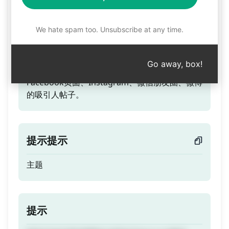
IG、微博生成帖子
We hate spam too. Unsubscribe at any time.
预告片
Go away, box!
基于任何文章或博客生成适合Telegram频道、
Facebook页面、Instagram、微信朋友圈、微博
的吸引人帖子。
提示提示
主题
提示