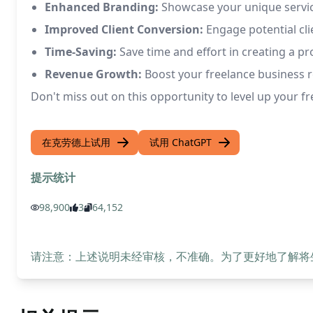
Enhanced Branding:
Showcase your unique services
Improved Client Conversion:
Engage potential clie
Time-Saving:
Save time and effort in creating a pr
Revenue Growth:
Boost your freelance business r
Don't miss out on this opportunity to level up your f
在克劳德上试用
试用 ChatGPT
提示统计
98,900
3
64,152
请注意：上述说明未经审核，不准确。为了更好地了解将生成