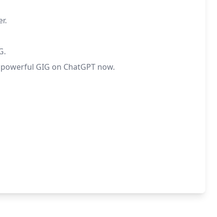
r.
G.
his powerful GIG on ChatGPT now.