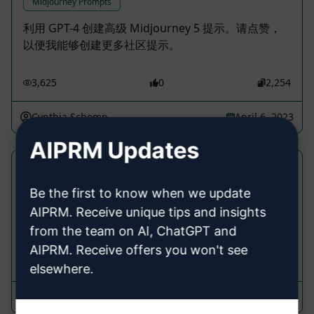
Midjourney Prompts
利用 GPT-4 创建高级 Midjourney 5 提示。请点赞，
以便我能够创建更多社区提示。
3,625
0
2,254
Cynthia Schomp
April 6, 2023
AIPRM Updates
中间旅程 V5 生成器
Be the first to know when we update
Midjourney Prompts
AIPRM. Receive unique tips and insights
利用 GPT-4 与 MidJourney 生成更好、更真实的内容
from the team on AI, ChatGPT and
AIPRM. Receive offers you won't see
3,126
0
2,252
elsewhere.
The AI Advantage
March 18, 2023