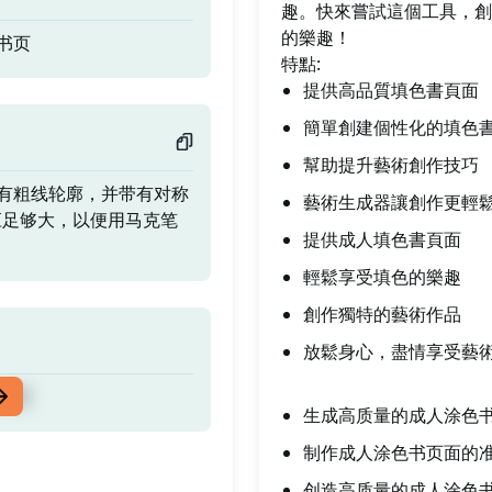
趣。快來嘗試這個工具，創
的樂趣！
书页
特點:
提供高品質填色書頁面
簡單創建個性化的填色
幫助提升藝術創作技巧
有粗线轮廓，并带有对称
藝術生成器讓創作更輕
应足够大，以便用马克笔
提供成人填色書頁面
輕鬆享受填色的樂趣
創作獨特的藝術作品
放鬆身心，盡情享受藝
书页
生成高质量的成人涂色
制作成人涂色书页面的
创造高质量的成人涂色