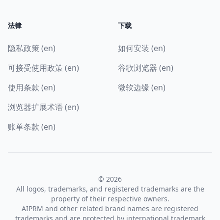
法律
下载
隐私政策 (en)
如何安装 (en)
可接受使用政策 (en)
谷歌浏览器 (en)
使用条款 (en)
微软边缘 (en)
浏览器扩展术语 (en)
账单条款 (en)
© 2026
All logos, trademarks, and registered trademarks are the
property of their respective owners.
AIPRM and other related brand names are registered
trademarks and are protected by international trademark