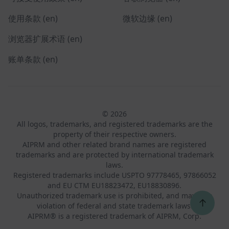
使用条款 (en)
微软边缘 (en)
浏览器扩展术语 (en)
账单条款 (en)
© 2026
All logos, trademarks, and registered trademarks are the
property of their respective owners.
AIPRM and other related brand names are registered
trademarks and are protected by international trademark
laws.
Registered trademarks include USPTO 97778465, 97866052
and EU CTM EU18823472, EU18830896.
Unauthorized trademark use is prohibited, and may be a
↑
violation of federal and state trademark laws.
AIPRM® is a registered trademark of AIPRM, Corp.