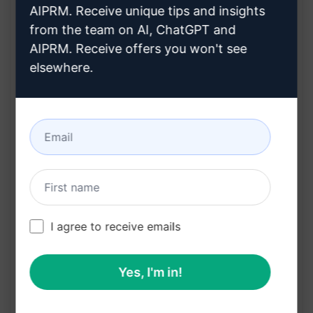
AIPRM. Receive unique tips and insights
提供段落摘要，保留原意
from the team on AI, ChatGPT and
AIPRM. Receive offers you won't see
精簡段落，保留完整意義和背景
elsewhere.
結果是盡可能簡短的摘要，保留原文所有內容
Benefits:
節省時間，快速獲取內容摘要
保留完整意義，無需閱讀全文
有效提供原文背景和訊息
在克劳德上试用
试用 ChatGPT
I agree to receive emails
提示统计
Yes, I'm in!
1,166
0
827