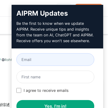
登录
免费安装
AIPRM Updates
Be the first to know when we update
AIPRM. Receive unique tips and insights
from the team on AI, ChatGPT and AIPRM.
Receive offers you won't see elsewhere.
/
Rohtash Nimi
March 12, 2026
免费安装
I agree to receive emails
的文献综述，帮助撰写研究论文或博士论文
Yes, I'm in!