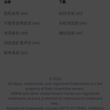
法律
下载
隐私政策 (en)
如何安装 (en)
可接受使用政策 (en)
谷歌浏览器 (en)
使用条款 (en)
微软边缘 (en)
浏览器扩展术语 (en)
账单条款 (en)
© 2026
All logos, trademarks, and registered trademarks are the
property of their respective owners.
AIPRM and other related brand names are registered
trademarks and are protected by international trademark
laws.
Registered trademarks include USPTO 97778465, 97866052