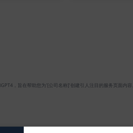
.28和GPT4，旨在帮助您为'[公司名称]'创建引人注目的服务
人注目的服务页面内容