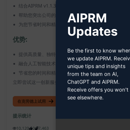
结合AIPRM v1.1.3.28和GPT4技术，确保最佳的内
AIPRM
帮助您突出公司的独特服务和优势，吸引更多潜在客户
为您节省时间和精力，不再为服务页面内容创作而烦恼
Updates
优势:
Be the first to know whe
提供高质量、独特的服务页面内容，提升网站专业度和
we update AIPRM. Recei
融合人工智能技术，确保内容符合行业标准并满足SE
unique tips and insights
节省您的时间和精力，让您可以专注于业务发展和客户
from the team on AI,
ChatGPT and AIPRM.
立即尝试这一创新服务页面内容生成器，为您的'[公司名
Receive offers you won't
see elsewhere.
在克劳德上试用
试用 ChatGPT
提示统计
10,120
0
7,463