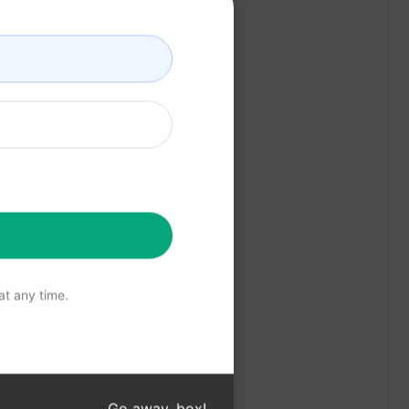
t any time.
Go away, box!