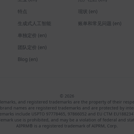
特点
现状 (en)
生成式人工智能
账单和常见问题 (en)
单独定价 (en)
团队定价 (en)
Blog (en)
© 2026
ademarks, and registered trademarks are the property of their resp
brand names are registered trademarks and are protected by inte
demarks include USPTO 97778465, 97866052 and EU CTM EU188234
emark use is prohibited, and may be a violation of federal and sta
AIPRM® is a registered trademark of AIPRM, Corp.