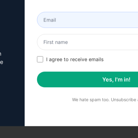
容质量和表达效果
n
吸引力
I agree to receive emails
ve
O需求
关系建立
Yes, I'm in!
称]'打造出色的服务页面，吸引更多潜在客户！
We hate spam too. Unsubscribe a