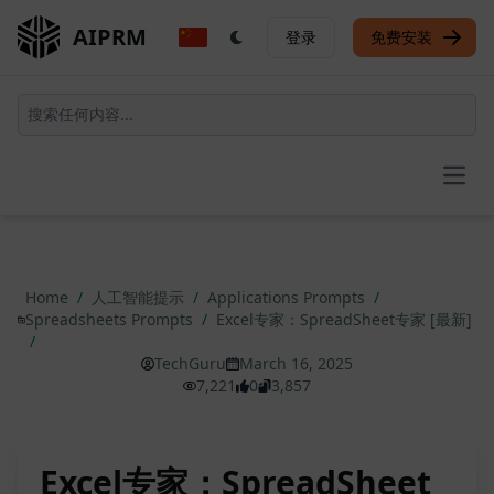
AIPRM
登录
免费安装
Open
Home
/
人工智能提示
/
Applications Prompts
/
Spreadsheets Prompts
/
Excel专家：SpreadSheet专家 [最新]
/
TechGuru
March 16, 2025
7,221
0
3,857
Excel专家：SpreadSheet