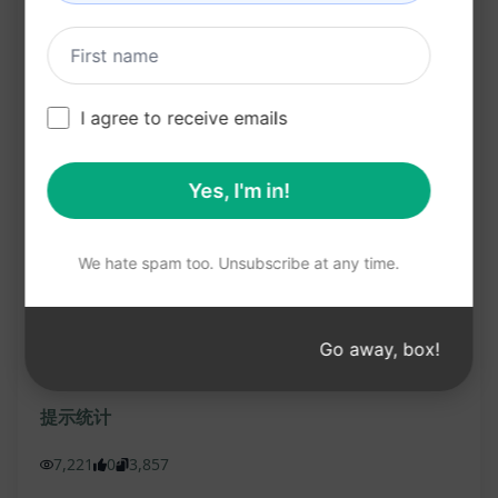
回答任何相关的问题
主要好处：
I agree to receive emails
获得专业的Excel支持和帮助
快速解决MS Excel中的问题
Yes, I'm in!
学习电子表格公式和技巧
节省时间和精力
We hate spam too. Unsubscribe at any time.
改善工作效率
Go away, box!
在克劳德上试用
试用 ChatGPT
提示统计
7,221
0
3,857