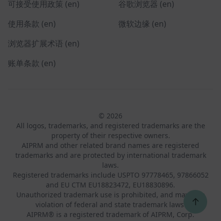
可接受使用政策 (en)
谷歌浏览器 (en)
使用条款 (en)
微软边缘 (en)
浏览器扩展术语 (en)
账单条款 (en)
© 2026
All logos, trademarks, and registered trademarks are the
property of their respective owners.
AIPRM and other related brand names are registered
trademarks and are protected by international trademark
laws.
Registered trademarks include USPTO 97778465, 97866052
and EU CTM EU18823472, EU18830896.
Unauthorized trademark use is prohibited, and may be a
↑
violation of federal and state trademark laws.
AIPRM® is a registered trademark of AIPRM, Corp.