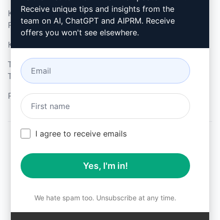
Receive unique tips and insights from the
Kabul Edilebilir Kullanım
Google Chrome (en)
team on AI, ChatGPT and AIPRM. Receive
Politikası (en)
Microsoft Edge (en)
offers you won't see elsewhere.
Kullanım Koşulları (en)
Tarayıcı Uzantısı
Terimleri (en)
Faturalama Koşulları (en)
I agree to receive emails
© 2026
All logos, trademarks, and registered trademarks are the
Yes, I'm in!
property of their respective owners.
AIPRM and other related brand names are registered
trademarks and are protected by international trademark
laws.
We hate spam too. Unsubscribe at any time.
Registered trademarks include USPTO 97778465, 97866052
and EU CTM EU18823472, EU18830896.