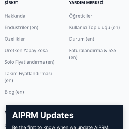
ŞIRKET
YARDIM MERKEZI
Hakkında
Öğreticiler
Endüstriler (en)
Kullanıcı Topluluğu (en)
Özellikler
Durum (en)
Üretken Yapay Zeka
Faturalandırma & SSS
(en)
Solo Fiyatlandırma (en)
Takım Fiyatlandırması
(en)
Blog (en)
YASAL
İNDIR
AIPRM Updates
Gizlilik Politikası (en)
Nasıl kurulur
Be the first to know when we update AIPRM.