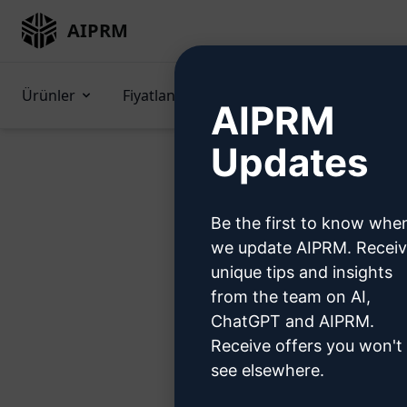
AIPRM
Ürünler
Fiyatlandırma
İpuçları
GPT'
AIPRM
Updates
Be the first to know whe
B
we update AIPRM. Recei
unique tips and insights
from the team on AI,
ChatGPT and AIPRM.
Receive offers you won't
Adı
see elsewhere.