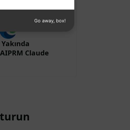
Go away, box!
 Yakında
n AIPRM Claude
şturun