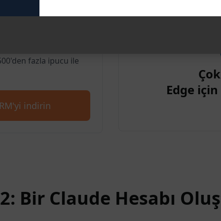
 için AIPRM
500'den fazla ipucu ile
Çok
Edge içi
RM'yi indirin
2: Bir Claude Hesabı Olu