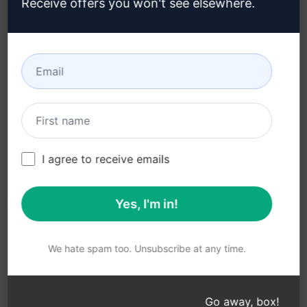
Receive offers you won't see elsewhere.
Kabul Edilebilir Kullanım
Google Chrome (en)
Politikası (en)
Microsoft Edge (en)
Kullanım Koşulları (en)
Tarayıcı Uzantısı
Terimleri (en)
Faturalama Koşulları (en)
I agree to receive emails
Yes, I'm in!
© 2026
All logos, trademarks, and registered trademarks are the
property of their respective owners.
AIPRM and other related brand names are registered
We hate spam too. Unsubscribe at any time.
trademarks and are protected by international trademark
laws.
Registered trademarks include USPTO 97778465, 97866052
Go away, box!
and EU CTM EU18823472, EU18830896.