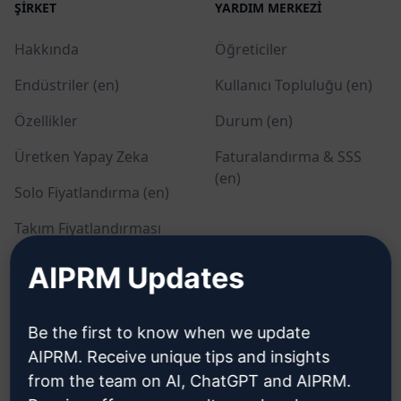
ŞIRKET
YARDIM MERKEZI
Hakkında
Öğreticiler
Endüstriler (en)
Kullanıcı Topluluğu (en)
Özellikler
Durum (en)
Üretken Yapay Zeka
Faturalandırma & SSS
(en)
Solo Fiyatlandırma (en)
Takım Fiyatlandırması
(en)
AIPRM Updates
Blog (en)
Be the first to know when we update
YASAL
İNDIR
AIPRM. Receive unique tips and insights
from the team on AI, ChatGPT and AIPRM.
Gizlilik Politikası (en)
Nasıl kurulur