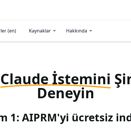
ler (en)
Kaynaklar
Hakkında
u
Claude İstemini
Şi
Deneyin
m 1: AIPRM'yi ücretsiz ind