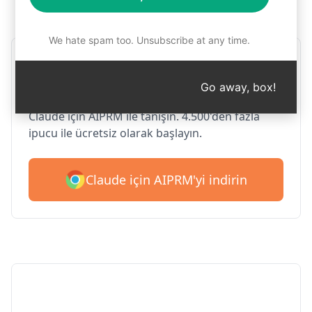
Adım 1: AIPRM'yi ücretsiz indirin
We hate spam too. Unsubscribe at any time.
Google Chrome için AIPRM
Claude
Go away, box!
Claude için AIPRM ile tanışın. 4.500'den fazla
ipucu ile ücretsiz olarak başlayın.
Claude için AIPRM'yi indirin