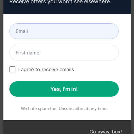
Receive offers you won't see elsewhere.
Kabul Edilebilir Kullanım
Google Chrome (en)
Politikası (en)
Microsoft Edge (en)
Kullanım Koşulları (en)
Tarayıcı Uzantısı
Terimleri (en)
Faturalama Koşulları (en)
I agree to receive emails
Yes, I'm in!
© 2026
All logos, trademarks, and registered trademarks are the
property of their respective owners.
AIPRM and other related brand names are registered
We hate spam too. Unsubscribe at any time.
trademarks and are protected by international trademark
laws.
Registered trademarks include USPTO 97778465, 97866052
Go away, box!
and EU CTM EU18823472, EU18830896.