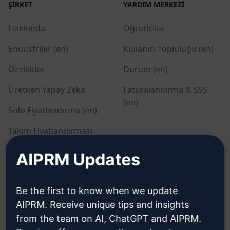
ŞIRKET
YARDIM MERKEZI
Hakkında
Öğreticiler
Endüstriler (en)
Kullanıcı Topluluğu (en)
Özellikler
Durum (en)
Üretken Yapay Zeka
Faturalandırma & SSS
(en)
Solo Fiyatlandırma (en)
Takım Fiyatlandırması
(en)
AIPRM Updates
Blog (en)
Be the first to know when we update
YASAL
İNDIR
AIPRM. Receive unique tips and insights
from the team on AI, ChatGPT and AIPRM.
Gizlilik Politikası (en)
Nasıl kurulur