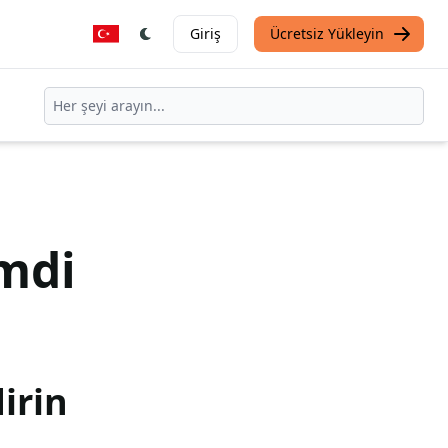
Giriş
Ücretsiz Yükleyin
mdi
irin