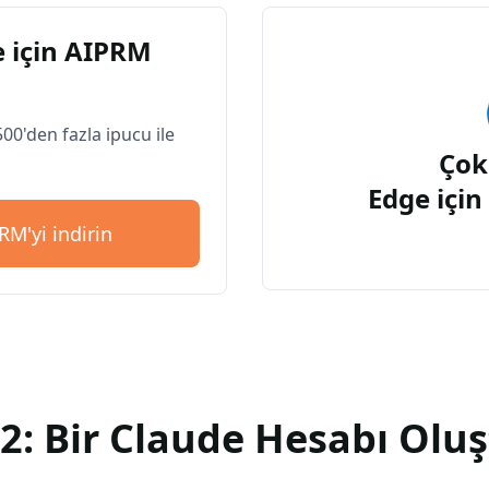
 için AIPRM
500'den fazla ipucu ile
Çok
Edge içi
RM'yi indirin
2: Bir Claude Hesabı Olu