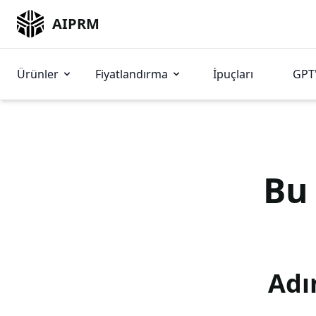
AIPRM
Ürünler
Fiyatlandırma
İpuçları
GPT'
B
Adı