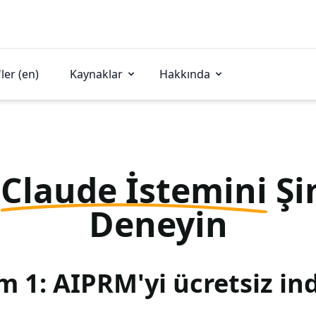
ler (en)
Kaynaklar
Hakkında
u
Claude İstemini
Şi
Deneyin
m 1: AIPRM'yi ücretsiz ind