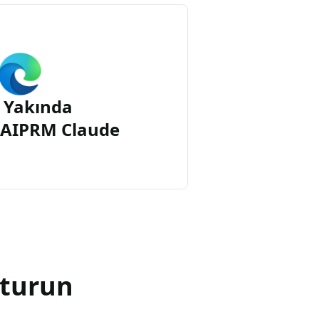
 Yakında
n AIPRM Claude
şturun