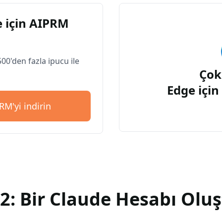
 için AIPRM
500'den fazla ipucu ile
Çok
Edge içi
RM'yi indirin
2: Bir Claude Hesabı Olu