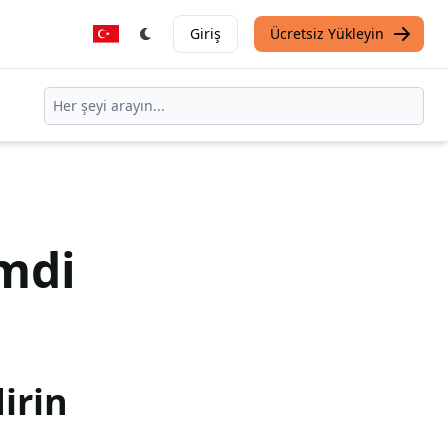
Giriş
Ücretsiz Yükleyin
mdi
irin