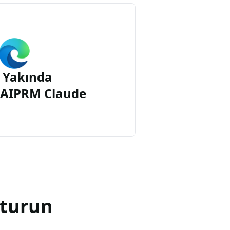
 Yakında
n AIPRM Claude
şturun