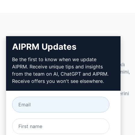
AIPRM Updates
AIPRM
Be the first to know when we update
AIPRM bir prompt yönetim aracı ve topluluk odaklı
AIPRM. Receive unique tips and insights
bir prompt kütüphanesidir. ChatGPT, Claude, Gemini,
from the team on AI, ChatGPT and AIPRM.
Midjourney, GPT Image ve daha niceleri için
Receive offers you won't see elsewhere.
kullanıma hazır promptlarla pazarlama, satış,
operasyon, üretkenlik ve müşteri desteği görevlerini
dakikalar içinde tamamlayın.
Küçük işletmeler için geliştirildi. Büyük işletmeler
tarafından güveniliyor.