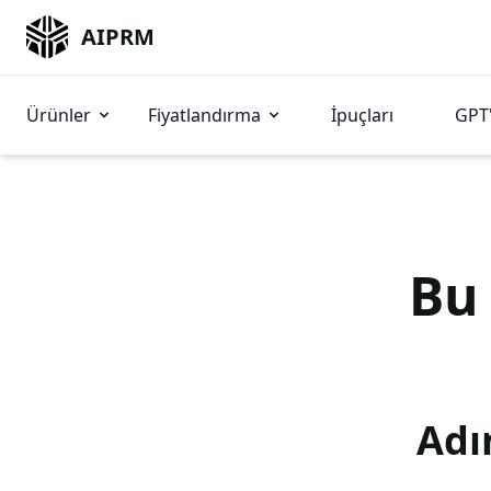
AIPRM
Ürünler
Fiyatlandırma
İpuçları
GPT'
B
Adı