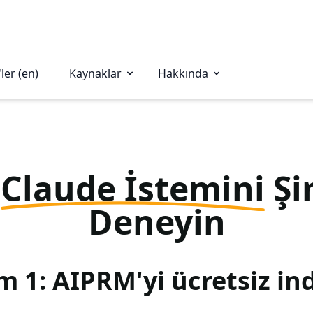
ler (en)
Kaynaklar
Hakkında
u
Claude İstemini
Şi
Deneyin
m 1: AIPRM'yi ücretsiz ind