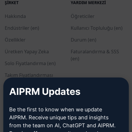
ŞIRKET
YARDIM MERKEZI
Hakkında
Öğreticiler
Endüstriler (en)
Kullanıcı Topluluğu (en)
Özellikler
Durum (en)
Üretken Yapay Zeka
Faturalandırma & SSS
(en)
Solo Fiyatlandırma (en)
Takım Fiyatlandırması
(en)
AIPRM Updates
Blog (en)
Be the first to know when we update
YASAL
İNDIR
AIPRM. Receive unique tips and insights
from the team on AI, ChatGPT and AIPRM.
Gizlilik Politikası (en)
Nasıl kurulur