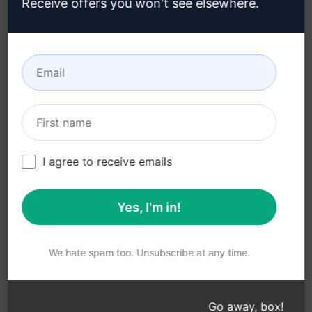
Receive offers you won't see elsewhere.
Kabul Edilebilir Kullanım
Google Chrome (en)
Politikası (en)
Microsoft Edge (en)
Kullanım Koşulları (en)
Tarayıcı Uzantısı
Terimleri (en)
Faturalama Koşulları (en)
I agree to receive emails
Yes, I'm in!
© 2026
All logos, trademarks, and registered trademarks are the
property of their respective owners.
AIPRM and other related brand names are registered
We hate spam too. Unsubscribe at any time.
trademarks and are protected by international trademark
laws.
Registered trademarks include USPTO 97778465, 97866052
Go away, box!
and EU CTM EU18823472, EU18830896.