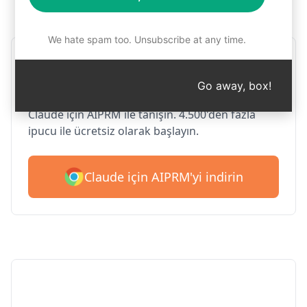
Adım 1: AIPRM'yi ücretsiz indirin
We hate spam too. Unsubscribe at any time.
Google Chrome için AIPRM
Claude
Go away, box!
Claude için AIPRM ile tanışın. 4.500'den fazla
ipucu ile ücretsiz olarak başlayın.
Claude için AIPRM'yi indirin