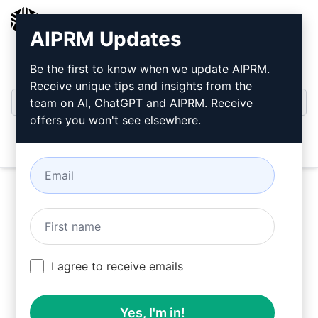
AIPRM
AIPRM Updates
Giriş
Ücretsiz Yükleyin
Be the first to know when we update AIPRM.
Receive unique tips and insights from the
team on AI, ChatGPT and AIPRM. Receive
offers you won't see elsewhere.
Open
Bu
Claude İstemini
Şimdi
Deneyin
I agree to receive emails
Yes, I'm in!