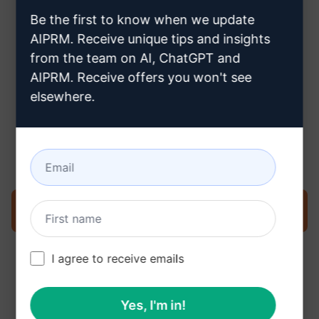
oluşturulacağını öğrenmek için
Be the first to know when we update
buraya tıklayın
AIPRM. Receive unique tips and insights
from the team on AI, ChatGPT and
AIPRM. Receive offers you won't see
elsewhere.
3. Adım: Claude'unuzdaki İstemi
Kullanın
İstemi şimdi Claude'da deneyin
I agree to receive emails
Yes, I'm in!