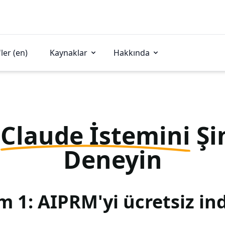
ler (en)
Kaynaklar
Hakkında
u
Claude İstemini
Şi
Deneyin
m 1: AIPRM'yi ücretsiz ind