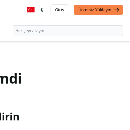
Giriş
Ücretsiz Yükleyin
mdi
irin