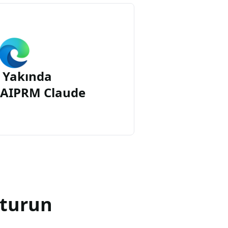
 Yakında
n AIPRM Claude
şturun