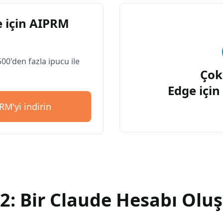
 için AIPRM
500'den fazla ipucu ile
Çok
Edge içi
RM'yi indirin
2: Bir Claude Hesabı Olu