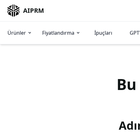
AIPRM
Ürünler
Fiyatlandırma
İpuçları
GPT'
B
Adı