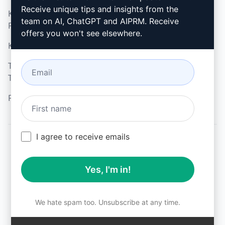
Receive unique tips and insights from the
Kabul Edilebilir Kullanım
Google Chrome (en)
team on AI, ChatGPT and AIPRM. Receive
Politikası (en)
Microsoft Edge (en)
offers you won't see elsewhere.
Kullanım Koşulları (en)
Tarayıcı Uzantısı
Terimleri (en)
Faturalama Koşulları (en)
I agree to receive emails
© 2026
All logos, trademarks, and registered trademarks are the
Yes, I'm in!
property of their respective owners.
AIPRM and other related brand names are registered
trademarks and are protected by international trademark
laws.
We hate spam too. Unsubscribe at any time.
Registered trademarks include USPTO 97778465, 97866052
and EU CTM EU18823472, EU18830896.