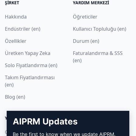
ŞIRKET
YARDIM MERKEZI
Hakkında
Öğreticiler
Endüstriler (en)
Kullanıcı Topluluğu (en)
Özellikler
Durum (en)
Üretken Yapay Zeka
Faturalandırma & SSS
(en)
Solo Fiyatlandırma (en)
Takım Fiyatlandırması
(en)
Blog (en)
YASAL
İNDIR
AIPRM Updates
Gizlilik Politikası (en)
Nasıl kurulur
Be the first to know when we update AIPRM.