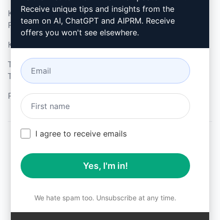
Receive unique tips and insights from the
Kabul Edilebilir Kullanım
Google Chrome (en)
team on AI, ChatGPT and AIPRM. Receive
Politikası (en)
Microsoft Edge (en)
offers you won't see elsewhere.
Kullanım Koşulları (en)
Tarayıcı Uzantısı
Terimleri (en)
Faturalama Koşulları (en)
I agree to receive emails
© 2026
All logos, trademarks, and registered trademarks are the
Yes, I'm in!
property of their respective owners.
AIPRM and other related brand names are registered
trademarks and are protected by international trademark
laws.
We hate spam too. Unsubscribe at any time.
Registered trademarks include USPTO 97778465, 97866052
and EU CTM EU18823472, EU18830896.