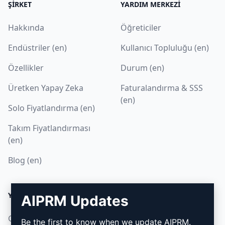
ŞIRKET
YARDIM MERKEZI
Hakkında
Öğreticiler
Endüstriler (en)
Kullanıcı Topluluğu (en)
Özellikler
Durum (en)
Üretken Yapay Zeka
Faturalandırma & SSS
(en)
Solo Fiyatlandırma (en)
Takım Fiyatlandırması
(en)
Blog (en)
YASAL
İNDIR
AIPRM Updates
Gizlilik Politikası (en)
Nasıl kurulur
Be the first to know when we update AIPRM.