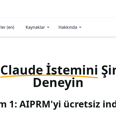
ler (en)
Kaynaklar
Hakkında
u
Claude İstemini
Şi
Deneyin
m 1: AIPRM'yi ücretsiz ind