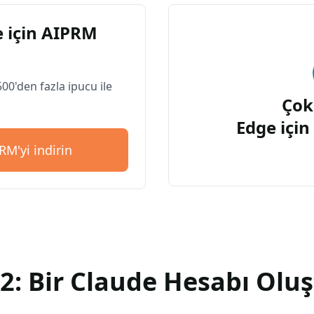
 için AIPRM
500'den fazla ipucu ile
Çok
Edge içi
RM'yi indirin
2: Bir Claude Hesabı Olu