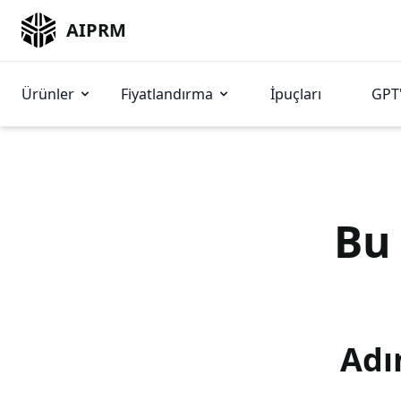
AIPRM
Ürünler
Fiyatlandırma
İpuçları
GPT'
B
Adı