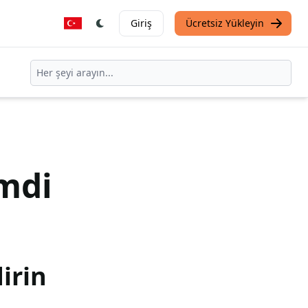
Giriş
Ücretsiz Yükleyin
mdi
irin