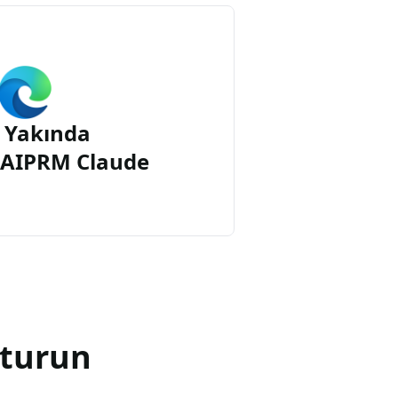
 Yakında
n AIPRM Claude
şturun